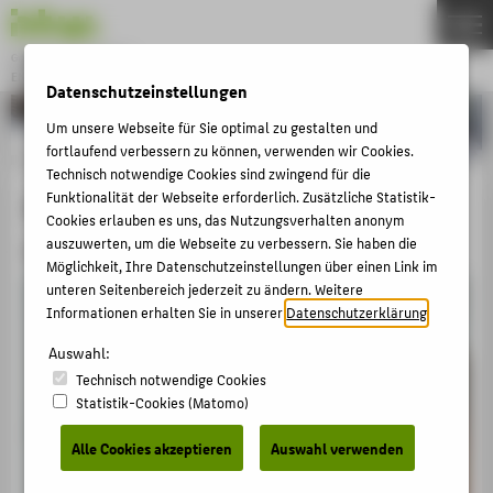
Gründung & Innovation
ENTREPRENEURSHIP
Datenschutzeinstellungen
Menu
Um unsere Webseite für Sie optimal zu gestalten und
THEMEN
fortlaufend verbessern zu können, verwenden wir Cookies.
AKTUELLES
Technisch notwendige Cookies sind zwingend für die
Auf einen Blick
Funktionalität der Webseite erforderlich. Zusätzliche Statistik-
EVENTS & WORKSHOPS
Cookies erlauben es uns, das Nutzungsverhalten anonym
STIPENDIEN & UNTERSTÜTZUNG
auszuwerten, um die Webseite zu verbessern. Sie haben die
Events & Workshops
Möglichkeit, Ihre Datenschutzeinstellungen über einen Link im
COMMUNITY & PARTNER
unteren Seitenbereich jederzeit zu ändern. Weitere
Informationen erhalten Sie in unserer
Datenschutzerklärung
.
ENTREPRENEURSHIP & LEHRE
Auswahl:
UNSERE PROJEKTE
Technisch notwendige Cookies
Statistik-Cookies (Matomo)
BELIEBTE SEITEN
Alle Cookies akzeptieren
Auswahl verwenden
DIGITALE DIENSTE