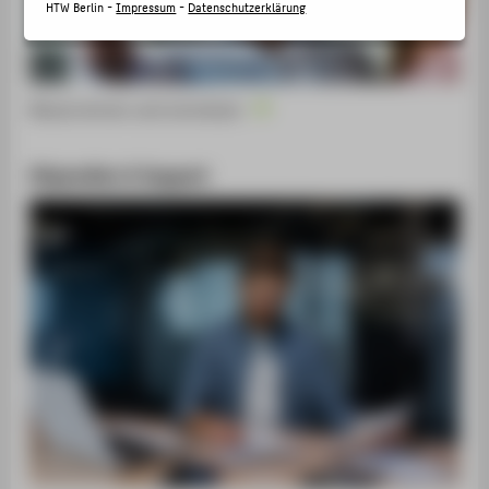
SERVICE
HTW Berlin -
Impressum
-
Datenschutzerklärung
Neues lernen und vernetzen
Stipendien & Support