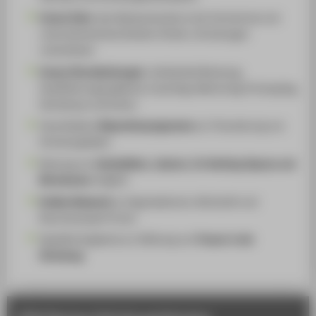
Unsere Ziele
: das Ideenpotenzial an der Hochschule und
unternehmerisches Denken fördern, Gründungen
unterstützen
Unsere Dienstleistungen
: individuelle Beratung,
Qualifizierungsangebote, Coachings, Mentoring, Prototyping,
Workshops und Events
Verschiedene
Stipendienprogramme
zur Finanzierung von
Gründungsideen
Nutzung von
Werkstätten, Laboren, Co-Working-Spaces und
Büroräumen
möglich
Großes Netzwerk
zu Organisationen, Wirtschaft und
Branchenexpert*innen
Spezielle Angebote zur Stärkung von
Frauen in der
Gründung