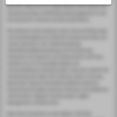
SERVICE
Seit 2017 leitet Prof. Dr. Heike Hölzner die Professur für
Entrepreneurship und Mittelstandsmanagement an der
Hochschule für Technik und Wirtschaft Berlin.
Die erfahrene Unternehmerin lehrt diverse Einführungs-
und Vertiefungskurse im Bereich Entrepreneurship und
coacht Startups in der Teamentwicklung,
Geschäftsmodellentwicklung und Finanzierung.
Zusammen mit Experten aus Wissenschaft und Praxis
arbeitet sie an Forschungsprojekten mit
unterschiedlichen Schwerpunkten. Darunter aktuell: Die
Entwicklung der Deep-Tech-Startup-Szene in Europa,
Blockchain-basierte Geschäftsmodellinnovationen,
Kooperationsmodelle zwischen Startups und etablierten
Unternehmen, Digitale Transformation, Agiles
Management und New Work.
Nach ihrer Promotion an der Helmut–Schmidt–