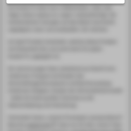
SERVICE
Als Student*in lässt man in Bibliotheken, Cafes oder
Zügen seinen Laptop nur ungern unbeaufsichtigt. Die
herkömmlichen Lösungen auf dem Markt sind hierfür
ungeeignet, teuer und umständlich. Wir möchten
ein SaaS-Produkt entwickeln, welches dieses Problem
mit Einfachheit löst und somit leicht für jede/n
Student*in zugänglich ist.
Wir sind ein junges Team, bestehend aus David Fuchs
(erfahrener Fotograf und Student des
Wirtschaftsingenieurwesens) und Noel Kronenberg
(erfahrener Designer, Student der Wirtschaftsinformatik)
- beide mit einem großen Interesse an der
Ideenschöpfung und Verbreitung.
Interessiert daran, unseren Prototypen auszuprobieren?
Besuche
cowoni.com
. Wenn du mit dem cowoni Team