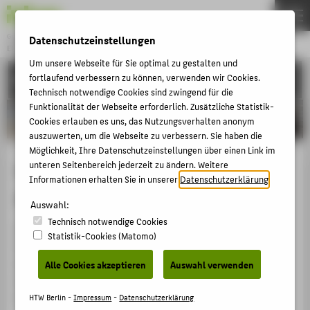
Gründung & Innovation
Datenschutzeinstellungen
ENTREPRENEURSHIP
Menu
Um unsere Webseite für Sie optimal zu gestalten und
fortlaufend verbessern zu können, verwenden wir Cookies.
UNSERE PROJEKTE
THEMEN
Technisch notwendige Cookies sind zwingend für die
AKTUELLES
Funktionalität der Webseite erforderlich. Zusätzliche Statistik-
Cookies erlauben es uns, das Nutzungsverhalten anonym
EVENTS & WORKSHOPS
auszuwerten, um die Webseite zu verbessern. Sie haben die
Möglichkeit, Ihre Datenschutzeinstellungen über einen Link im
STIPENDIEN & UNTERSTÜTZUNG
cowoni: Plug in safety for your
unteren Seitenbereich jederzeit zu ändern. Weitere
COMMUNITY & PARTNER
Informationen erhalten Sie in unserer
Datenschutzerklärung
.
devices
ENTREPRENEURSHIP & LEHRE
Auswahl:
Technisch notwendige Cookies
UNSERE PROJEKTE
Alle 53 Sekunden wird ein Laptop gestohlen (GCU,
Statistik-Cookies (Matomo)
2019). Mit einer Chance von 1 zu 10 ist Deiner als
nächstes dran (Pitt.edu, 2017). Das kostet Geld, Daten
Alle Cookies akzeptieren
Auswahl verwenden
BELIEBTE SEITEN
und Zeit. cowoni macht dein Ladekabel zum
DIGITALE DIENSTE
Laptopschloss.
HTW Berlin -
Impressum
-
Datenschutzerklärung