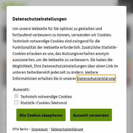
Gründung & Innovation
Datenschutzeinstellungen
ENTREPRENEURSHIP
Menu
Um unsere Webseite für Sie optimal zu gestalten und
UNSERE PROJEKTE
fortlaufend verbessern zu können, verwenden wir Cookies.
THEMEN
Technisch notwendige Cookies sind zwingend für die
AKTUELLES
Funktionalität der Webseite erforderlich. Zusätzliche Statistik-
Cookies erlauben es uns, das Nutzungsverhalten anonym
EVENTS & WORKSHOPS
auszuwerten, um die Webseite zu verbessern. Sie haben die
STIPENDIEN & UNTERSTÜTZUNG
Möglichkeit, Ihre Datenschutzeinstellungen über einen Link im
unteren Seitenbereich jederzeit zu ändern. Weitere
COMMUNITY & PARTNER
Informationen erhalten Sie in unserer
Datenschutzerklärung
.
ENTREPRENEURSHIP & LEHRE
Auswahl:
KI – Kinderbuch Generation: Eine
Technisch notwendige Cookies
UNSERE PROJEKTE
Statistik-Cookies (Matomo)
Software zur KI-basierten
BELIEBTE SEITEN
Alle Cookies akzeptieren
Auswahl verwenden
Generierung von
DIGITALE DIENSTE
HTW Berlin -
Impressum
-
Datenschutzerklärung