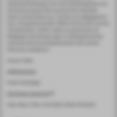
Softwareentwicklung). Eine erste Softwareplattform für
die Ansteuerung der KIs wurde bereits entwickelt.
Anders als die Konkurrenz, vereinen wir pädagogischen
Wert, Charakterkoninuität, DSGVO-Konformität und eine
Vorlesefunktion. Hierfür wollen wir gemeinsam mit
Pädagogen die Anforderungen an Kindergeschichten,
sowie die technische Realisierbarkeit eines solchen
Generators analysieren.
Unsere E-Mail:
info@urbook.de
Unsere Homepage:
http://www.urbook.de/
Team: Marco Thies, Theo Kolb & Sönke Tenckhoff