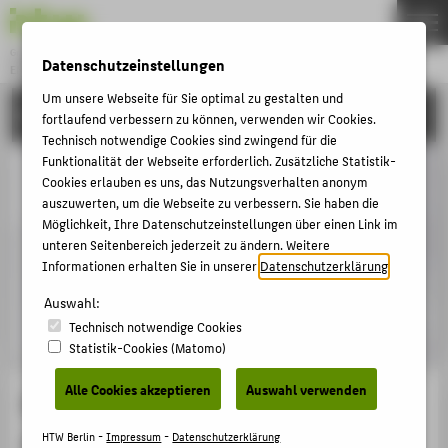
Gründung & Innovation
Datenschutzeinstellungen
ENTREPRENEURSHIP
Menu
Um unsere Webseite für Sie optimal zu gestalten und
UNSERE PROJEKTE
THEMEN
fortlaufend verbessern zu können, verwenden wir Cookies.
Technisch notwendige Cookies sind zwingend für die
AKTUELLES
Funktionalität der Webseite erforderlich. Zusätzliche Statistik-
Cookies erlauben es uns, das Nutzungsverhalten anonym
EVENTS & WORKSHOPS
auszuwerten, um die Webseite zu verbessern. Sie haben die
STIPENDIEN & UNTERSTÜTZUNG
Möglichkeit, Ihre Datenschutzeinstellungen über einen Link im
unteren Seitenbereich jederzeit zu ändern. Weitere
COMMUNITY & PARTNER
Informationen erhalten Sie in unserer
Datenschutzerklärung
.
ENTREPRENEURSHIP & LEHRE
Auswahl:
UNSERE PROJEKTE
Technisch notwendige Cookies
Statistik-Cookies (Matomo)
BELIEBTE SEITEN
Alle Cookies akzeptieren
Auswahl verwenden
BLOCKHEX ist das nachhaltige
DIGITALE DIENSTE
Hengstenberg im pädagogisch
HTW Berlin -
Impressum
-
Datenschutzerklärung