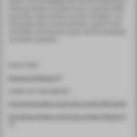
Assitenz-Tool für Pädagog*innen aus der frühkindlichen
Erziehung mithilfe von Expert*innen in mehreren MVPs
umzusetzen. Diese möchten wir dann mit Kindern und
Erziehenden testen und herausfinden, welche Formen
und Größen sich besonders positiv auf die Entwicklung
von Kindern auswirken.
Unsere E-Mail:
blockhex.info@web.de
LinkedIn der Teammitglieder:
https://www.linkedin.com/in/julius-lawnik-49b5152a9/
https://www.linkedin.com/in/maria-steidel-550b1b273