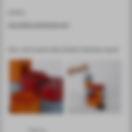
LinkTree:
https://linktr.ee/blockhex.info
Team: Julius Lawnik, Maria Steidel & Sebastian Liepack