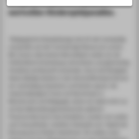
SERVICE
wertvollen Kinderspielparadies.
Pädagogische Holzspielzeuge sind oft sehr kostspielig
und greifen auf sehr hochwertige Ressourcen zurück.
Mit unserer alternativen Murmelbahn wollen wir die
frühkindliche Entwicklung unterstützen und gleichzeitig
Schadholz als Baustoff verwenden. Durch die Rückgabe
dieses Abfallproduktes in den Wertstoffkreislauf können
wir nachhaltig produzieren und Kosten sparen. Als
Industrialdesigner*innen mit Kenntnissen in
Mechatronik und Pädagogik, setzen wir dabei nicht nur
auf das Alleinstellungsmerkmal des späteren
Finanzvorteils durch das Schadholz, sondern wir wollen
auch herausfinden, inwiefern Holzoptik und -Haptik die
Nutzung durch Kinder beeinflusst. Wir wollen unser