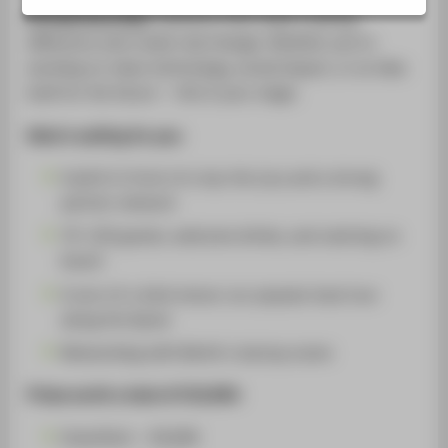
SERVICE
Entrepreneurship
: solutions that make a lasting
difference and create real change. Whether you're
working on clean technology, social impact, or an idea
built for the future — this is your stage.
What's waiting for you:
A pitch in front of a top-tier jury and a strong
partner network
70–120 guests, welcome drinks, and catering on
board
A one-of-a-kind venue: our popular boat tour
along the Spree
Networking with Berlin's startup scene
Prizes worth a total of €10,000:
GreenTech – €4,000