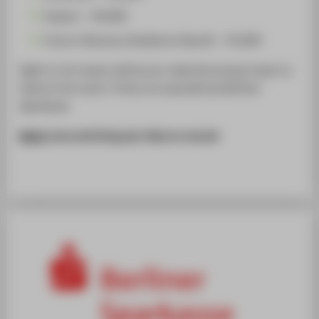
Impact – €4,000
Future Visionary (Audience Award) – €2,000
Eight to ten teams will be pre-selected and go head-to-
head at the event. Prizes are awarded by Berliner
Sparkasse.
Apply
now and bring your idea on course!