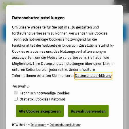
Gründung & Innovation
Datenschutzeinstellungen
ENTREPRENEURSHIP
Menu
Um unsere Webseite für Sie optimal zu gestalten und
fortlaufend verbessern zu können, verwenden wir Cookies.
THEMEN
Technisch notwendige Cookies sind zwingend für die
AKTUELLES
Funktionalität der Webseite erforderlich. Zusätzliche Statistik-
HTW Startup Challenge 2026
Cookies erlauben es uns, das Nutzungsverhalten anonym
EVENTS & WORKSHOPS
auszuwerten, um die Webseite zu verbessern. Sie haben die
STIPENDIEN & UNTERSTÜTZUNG
Möglichkeit, Ihre Datenschutzeinstellungen über einen Link im
HTW Startup Challenge 2026 on a Charter Cruise — Let's
unteren Seitenbereich jederzeit zu ändern. Weitere
bring ideas on course!
COMMUNITY & PARTNER
Informationen erhalten Sie in unserer
Datenschutzerklärung
.
ENTREPRENEURSHIP & LEHRE
Got an idea that moves things forward? Then bring it on
Auswahl:
course. The HTW Startup Challenge is back for another
Technisch notwendige Cookies
UNSERE PROJEKTE
Statistik-Cookies (Matomo)
round — together with Berliner Sparkasse, we're looking
for the most exciting founder teams at HTW Berlin and
Alle Cookies akzeptieren
Auswahl verwenden
BELIEBTE SEITEN
beyond.
DIGITALE DIENSTE
HTW Berlin -
Impressum
-
Datenschutzerklärung
This year, the spotlight is on
GreenTech & Impact