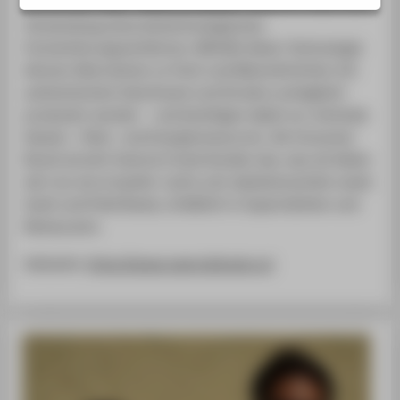
Wurzel des Pilzes. Dieses produziert Esencia Foods unter
SERVICE
Verwendung eines biotechnologischen
Fermentierungsverfahrens. Mithilfe dieser Technologie
können Alternativen zu Fisch und Meeresfrüchten mit
authentischem Geschmack und Struktur preisgleich
produziert werden – und benötigen dabei nur minimale
Wasser-, Platz- und Energieressourcen. Als Consumer
Brand serviert Esencia Foods Kunden das, was sie lieben
dort wo sie es kaufen: Lachs und Jakobsmuscheln sowie
Sushi und Poké Bowls, erhältlich in Supermärkten und
Restaurants.
Webseite:
https://www.esenciafoods.co/