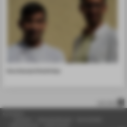
Bruno Scoccoza & Hendrik Kaye
nach oben
© HTW Berlin
Impressum
Datenschutzhinweise
Barrierefreiheit
Gebärdensprache
Leichte Sprache