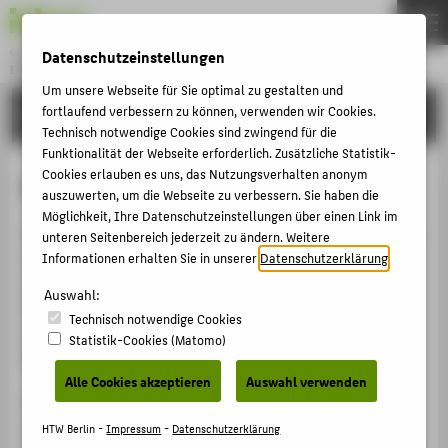
Datenschutzeinstellungen
Gründung & Innovation
ENTREPRENEURSHIP
Menu
Um unsere Webseite für Sie optimal zu gestalten und
fortlaufend verbessern zu können, verwenden wir Cookies.
COMMUNITY & PARTNER
THEMEN
Technisch notwendige Cookies sind zwingend für die
AKTUELLES
Funktionalität der Webseite erforderlich. Zusätzliche Statistik-
Cookies erlauben es uns, das Nutzungsverhalten anonym
Esencia Foods
EVENTS & WORKSHOPS
auszuwerten, um die Webseite zu verbessern. Sie haben die
Möglichkeit, Ihre Datenschutzeinstellungen über einen Link im
STIPENDIEN & UNTERSTÜTZUNG
Esencia Foods entwickelt Fisch und Seafood der Zukunft
unteren Seitenbereich jederzeit zu ändern. Weitere
COMMUNITY & PARTNER
auf Basis von Pilzmyzelium: nachhaltig, vegan,
Informationen erhalten Sie in unserer
Datenschutzerklärung
.
authentisch im Geschmack. Die Mission von Esencia
ENTREPRENEURSHIP & LEHRE
Auswahl:
Foods ist es, allen Menschen den Zugang zu gesunden
Technisch notwendige Cookies
UNSERE PROJEKTE
und nachhaltigen Alternativen zu Fisch und
Statistik-Cookies (Matomo)
Meeresfrüchten zu ermöglichen.
Alle Cookies akzeptieren
Auswahl verwenden
BELIEBTE SEITEN
Hierzu erschließen sie das Reich des Myzeliums – als
DIGITALE DIENSTE
erstes Foodtech-Startup in Europa. Myzelium ist die
HTW Berlin -
Impressum
-
Datenschutzerklärung