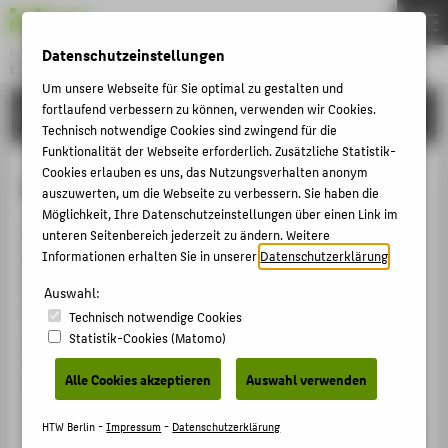
Datenschutzeinstellungen
Gründung & Innovation
ENTREPRENEURSHIP
Menu
Um unsere Webseite für Sie optimal zu gestalten und
fortlaufend verbessern zu können, verwenden wir Cookies.
COMMUNITY & PARTNER
THEMEN
Technisch notwendige Cookies sind zwingend für die
AKTUELLES
Funktionalität der Webseite erforderlich. Zusätzliche Statistik-
Cookies erlauben es uns, das Nutzungsverhalten anonym
MIGR-AI-TION
EVENTS & WORKSHOPS
auszuwerten, um die Webseite zu verbessern. Sie haben die
Möglichkeit, Ihre Datenschutzeinstellungen über einen Link im
STIPENDIEN & UNTERSTÜTZUNG
Das Team von MIGR-AI-TION erforscht menschliche
unteren Seitenbereich jederzeit zu ändern. Weitere
COMMUNITY & PARTNER
Informationen erhalten Sie in unserer
Datenschutzerklärung
.
Diversität und entwickelt user-zentrierte Tools für die
Co-Creation von AI. MIGR-AI-TION ist ein Startup für
ENTREPRENEURSHIP & LEHRE
Auswahl:
AI-Inklusion, das die Knowledge-Creation von
Technisch notwendige Cookies
UNSERE PROJEKTE
verschiedenen AI-Stakeholdern erleichtert. Der Ansatz
Statistik-Cookies (Matomo)
basiert auf Wissen aus der interpersonellen
Alle Cookies akzeptieren
Auswahl verwenden
Neurobiologie sowie angewandten
BELIEBTE SEITEN
Sozialwissenschaften. Wir nutzen Konfliktlösungen, Co-
DIGITALE DIENSTE
HTW Berlin -
Impressum
-
Datenschutzerklärung
Creation, Futures Mapping und Thick Data, um inklusive