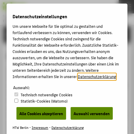
Datenschutzeinstellungen
Gründung & Innovation
ENTREPRENEURSHIP
Menu
Um unsere Webseite für Sie optimal zu gestalten und
fortlaufend verbessern zu können, verwenden wir Cookies.
COMMUNITY & PARTNER
THEMEN
Technisch notwendige Cookies sind zwingend für die
AKTUELLES
Funktionalität der Webseite erforderlich. Zusätzliche Statistik-
Cookies erlauben es uns, das Nutzungsverhalten anonym
Phono
EVENTS & WORKSHOPS
auszuwerten, um die Webseite zu verbessern. Sie haben die
Möglichkeit, Ihre Datenschutzeinstellungen über einen Link im
STIPENDIEN & UNTERSTÜTZUNG
PHONO ist ein Marktplatz für DJ-Buchungen.
unteren Seitenbereich jederzeit zu ändern. Weitere
COMMUNITY & PARTNER
Informationen erhalten Sie in unserer
Datenschutzerklärung
.
Dabei stellt PHONO Veranstaltern und DJs die
notwendigen Tools zur Verfügung und erleichtert so ihre
ENTREPRENEURSHIP & LEHRE
Auswahl:
Arbeit. DJs finden den Prozess, gebucht zu werden,
Technisch notwendige Cookies
UNSERE PROJEKTE
zeitaufwändig, teuer und kompliziert. Vor allem für
Statistik-Cookies (Matomo)
aufstrebende DJs gibt es keine einfache Möglichkeit,
Alle Cookies akzeptieren
Auswahl verwenden
entdeckt zu werden. Darüber hinaus fehlt es sowohl DJs
BELIEBTE SEITEN
als auch Veranstaltern an Management-Tools, und sie
DIGITALE DIENSTE
HTW Berlin -
Impressum
-
Datenschutzerklärung
finden die derzeitige Situation in der Szene veraltet und