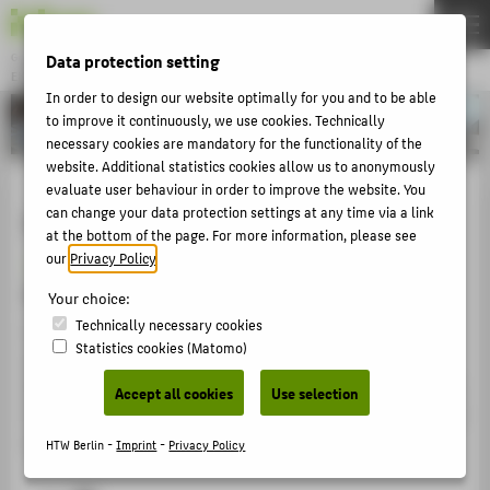
Data protection setting
Gründung & Innovation
ENTREPRENEURSHIP
Menu
In order to design our website optimally for you and to be able
to improve it continuously, we use cookies. Technically
THEMEN
necessary cookies are mandatory for the functionality of the
AKTUELLES
website. Additional statistics cookies allow us to anonymously
evaluate user behaviour in order to improve the website. You
EVENTS & WORKSHOPS
can change your data protection settings at any time via a link
Veranstaltungsreihen
at the bottom of the page. For more information, please see
STIPENDIEN & UNTERSTÜTZUNG
our
Privacy Policy
.
Semesterprogramm des
COMMUNITY & PARTNER
Gründungsservice der HTW Berlin
Your choice:
ENTREPRENEURSHIP & LEHRE
Technically necessary cookies
In jedem Semester gibt es ein wechselndes Workshop-
Statistics cookies (Matomo)
UNSERE PROJEKTE
und Veranstaltungsangebot, organisiert vom
Gründungsservice der HTW-Berlin. Themen sind aktuelle
Accept all cookies
Use selection
Fragestellungen aus der Gründerszene. Die Webinarreihe
ABOUT HTW BERLIN
startet wieder im Oktober 2026.
HTW Berlin -
Imprint
-
Privacy Policy
POPULAR PAGES