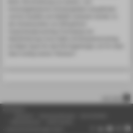
Berlin. Die Entstehung von wissens- und
technologiebasierten Gründungsideen soll gefördert
und ihre Qualität und Validität verbessert werden. Zu
den Schwerpunkten von IDiA gehören
Vorgründungscoaching, Prototyping und
Ideenförderung, Future Skills und Kompetenztraining,
ein Maker Space für alle HTW Angehörigen, ein Pre-Seed
Idea Funding namens "Kickstart".
nach oben
© HTW Berlin
Impressum
Datenschutzhinweise
Barrierefreiheit
Gebärdensprache
Leichte Sprache
Datenschutzeinstellungen ändern