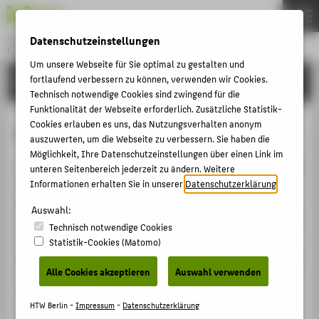
Datenschutzeinstellungen
Gründung & Innovation
ENTREPRENEURSHIP
Menu
Um unsere Webseite für Sie optimal zu gestalten und
fortlaufend verbessern zu können, verwenden wir Cookies.
UNSERE PROJEKTE
THEMEN
Technisch notwendige Cookies sind zwingend für die
AKTUELLES
Funktionalität der Webseite erforderlich. Zusätzliche Statistik-
Cookies erlauben es uns, das Nutzungsverhalten anonym
Christopher Purbst
EVENTS & WORKSHOPS
auszuwerten, um die Webseite zu verbessern. Sie haben die
Möglichkeit, Ihre Datenschutzeinstellungen über einen Link im
STIPENDIEN & UNTERSTÜTZUNG
Christopher Purbst ist wissenschaftlicher Mitarbeiter bei
unteren Seitenbereich jederzeit zu ändern. Weitere
COMMUNITY & PARTNER
"
Ideas in Action
" (kurz: IDiA) und Team Coach für die
Informationen erhalten Sie in unserer
Datenschutzerklärung
.
Kickstart Stipendiat_innen. Als ehemaliger Schauspieler,
ENTREPRENEURSHIP & LEHRE
Auswahl:
studierter Industrie- und System-Designer kennt er sich
Technisch notwendige Cookies
UNSERE PROJEKTE
sehr gut mit Menschen und den dazugehörigen
Statistik-Cookies (Matomo)
gesellschaftlichen Problemen und Potenzialen aus. Er ist
Alle Cookies akzeptieren
Auswahl verwenden
außerdem erfahrener Innovationsprozessbegleiter und
BELIEBTE SEITEN
begleitet die Teams des Kickstart-Förderprogramms
DIGITALE DIENSTE
HTW Berlin -
Impressum
-
Datenschutzerklärung
durch sechs Monate des Innovierens und Testings.