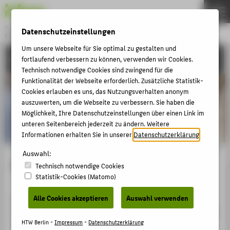
Gründung & Innovation
Datenschutzeinstellungen
ENTREPRENEURSHIP
Menu
Um unsere Webseite für Sie optimal zu gestalten und
UNSERE PROJEKTE
fortlaufend verbessern zu können, verwenden wir Cookies.
THEMEN
Technisch notwendige Cookies sind zwingend für die
AKTUELLES
Funktionalität der Webseite erforderlich. Zusätzliche Statistik-
Cookies erlauben es uns, das Nutzungsverhalten anonym
EVENTS & WORKSHOPS
auszuwerten, um die Webseite zu verbessern. Sie haben die
Möglichkeit, Ihre Datenschutzeinstellungen über einen Link im
STIPENDIEN & UNTERSTÜTZUNG
unteren Seitenbereich jederzeit zu ändern. Weitere
COMMUNITY & PARTNER
Informationen erhalten Sie in unserer
Datenschutzerklärung
.
ENTREPRENEURSHIP & LEHRE
Auswahl:
Dr. Angela Höhle
Technisch notwendige Cookies
UNSERE PROJEKTE
Statistik-Cookies (Matomo)
leitet den Gründungsservice. Im Rahmen der
Alle Cookies akzeptieren
Auswahl verwenden
BELIEBTE SEITEN
Gründungsberatung überprüft sie mit Ihnen gemeinsam
DIGITALE DIENSTE
das Geschäftsmodell Ihrer Gründungsidee, unterstützt
HTW Berlin -
Impressum
-
Datenschutzerklärung