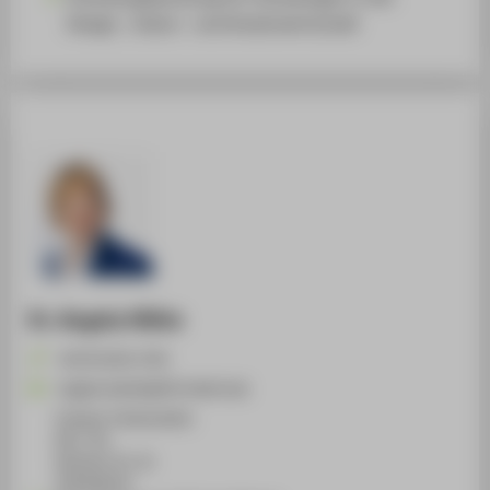
Design-, Kultur- und Kreativwirtschaft
Dr. Angela Höhle
+49 30 5019-2742
Angela.Hoehle@HTW-Berlin.de
Campus Treskowallee
EGZ , 221
Hönower Str. 35
10318
Berlin