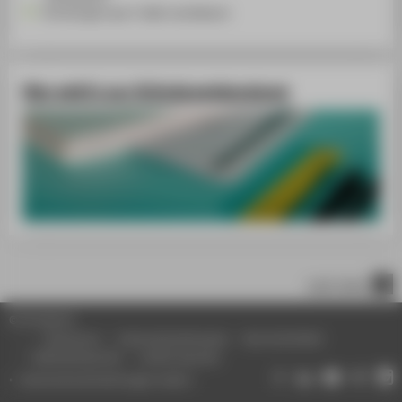
Termine gern per E-Mail vereinbaren
Hier geht's zur Gründungsberatung
nach oben
© HTW Berlin
Impressum
Datenschutzhinweise
Barrierefreiheit
Gebärdensprache
Leichte Sprache
Datenschutzeinstellungen ändern