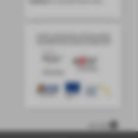
Leadcoach:
Dr.-Ing. Stefan Werner Knoll
nach oben