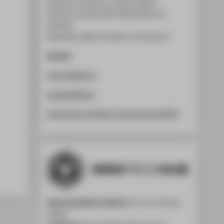
Stefanos Christoforou (Technologie)
David von Hammerstein (Marketing und
Vertrieb)
Alexander Lieder (Produkt und Finanzen)
Kontakt
https://skillfill.ai
hello@skillfill.ai
https://www.linkedin.com/company/skillfill
Wissenschaftlicher Mentor:
Prof. Dr. Thomas
Hoppe