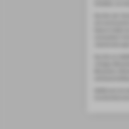
Schließen von K
Das Herz der Tech
sich kontinuierli
Dadurch bildet d
verwendeten Tech
Jobanforderungen
Das Ziel von Skil
richtigen Mitarbe
Mitarbeiter effiz
wettbewerbsfähig
Skillfill wird m
InnoTechHub bet