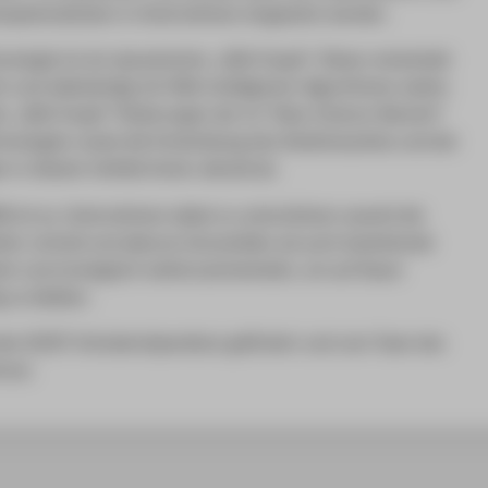
ompetenzlücken in Unternehmen eingesetzt werden.
nologie ist ein dynamischer „Skill-Graph“. Dieser entwickelt
ch und selbständig mit Hilfe intelligenter Algorithmen weiter.
er „Skill-Graph“ Änderungen der im "Data-Science-Bereich"
nologien sowie die Entwicklung des Arbeitsmarktes und der
 in diesem Umfeld immer aktuell ab.
lfill ist es, Unternehmen dabei zu unterstützen sowohl die
iter schnell und akkurat einzustellen als auch bestehende
ient und strategisch weiterzuentwickeln, um auf Dauer
 zu bleiben.
it dem EXIST-Gründerstipendium gefördert und vom Team des
reut.