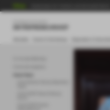
Hochschule für Technik und Wirtschaft Berli
Menu
Gründung & Innovation
ENTREPRENEURSHIP
Aktuelles
Events & Workshops
Stipendien & Unterstü
Co-Founder Matching
Community Angebote
Unsere Teams
Unsere Berliner Startup Stipendium
Teams
Unsere EXIST Teams & Startup
Alumni
Unsere EXIST Women
Stipendiatinnen