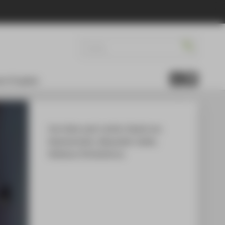
re Projekte
Von links nach rechts: David von
Hammerstein, Alexander Lieder,
Stefanos Christoforou