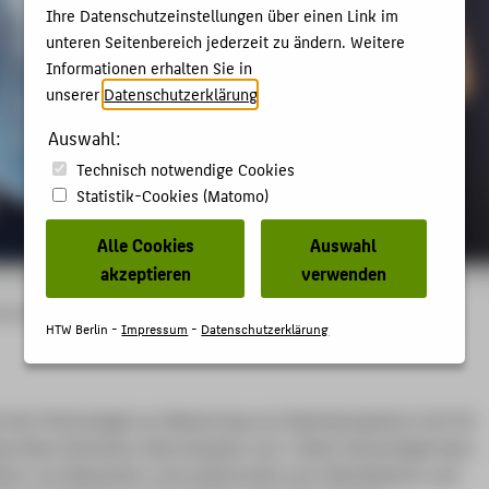
Ihre Datenschutzeinstellungen über einen Link im
unteren Seitenbereich jederzeit zu ändern. Weitere
Informationen erhalten Sie in
unserer
Datenschutzerklärung
.
Auswahl:
Technisch notwendige Cookies
Statistik-Cookies (Matomo)
Alle Cookies
Auswahl
akzeptieren
verwenden
neurship
Community & Partner
Unsere Teams
Stipendiat_innen
Skillfill
HTW Berlin -
Impressum
-
Datenschutzerklärung
elt eine Technologie zur Bewertung von Datenkompetenz (z.B. für
wa Data Scientists, Data Analysts, etc.). Diese Technologie kann
ltern von Bewerbern und andererseits zum Identifizieren und