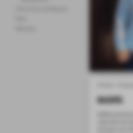
Partner*innen und Netzwerk
Beirat
Mentoring
HTW Berlin
Entrepre
Skillfill
Skillfill entwick
Jobprofile wie et
einerseits zum Fi