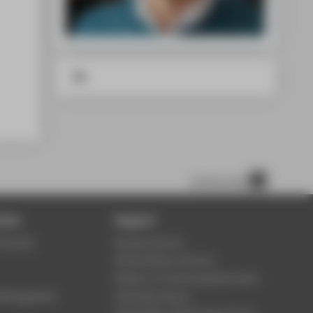
scroll to top
ices
Support
Security
Student Service
Study Advisory Service
Division of Continuing Education
s Management
University Library