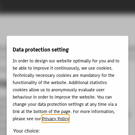
n
tzung
Community & Partner
Entrepreneurship & Lehre
Unse
Data protection setting
In order to design our website optimally for you and to
be able to improve it continuously, we use cookies.
neurship
Community & Partner
Beirat
Kristofer Fichtner
Technically necessary cookies are mandatory for the
Fichtner
functionality of the website. Additional statistics
cookies allow us to anonymously evaluate user
behaviour in order to improve the website. You can
ienunternehmer und Investor. Sein Schwerpunkt liegt im
change your data protection settings at any time via a
ereich zwischen Energie-, Bau- und Immobilienwirtschaft.
link at the bottom of the page. For more information,
llen Gründung
ecoworks
ermöglicht er die Dekarbonisierung
please see our
Privacy Policy
.
mobilien im Mehrfamilien- und Gewerbebereich, mit seiner
ndung
Thermondo
widmete sich er dem Austausch alter
Your choice: