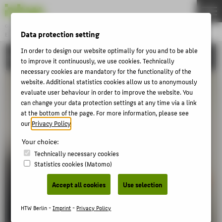
Gründung & Innovation
Data protection setting
ENTREPRENEURSHIP
Menu
In order to design our website optimally for you and to be able
COMMUNITY & PARTNER
THEMEN
to improve it continuously, we use cookies. Technically
necessary cookies are mandatory for the functionality of the
AKTUELLES
website. Additional statistics cookies allow us to anonymously
EVENTS & WORKSHOPS
evaluate user behaviour in order to improve the website. You
can change your data protection settings at any time via a link
STIPENDIEN & UNTERSTÜTZUNG
at the bottom of the page. For more information, please see
our
Privacy Policy
.
COMMUNITY & PARTNER
Your choice:
ENTREPRENEURSHIP & LEHRE
Technically necessary cookies
UNSERE PROJEKTE
Statistics cookies (Matomo)
Accept all cookies
Use selection
ABOUT HTW BERLIN
POPULAR PAGES
HTW Berlin -
Imprint
-
Privacy Policy