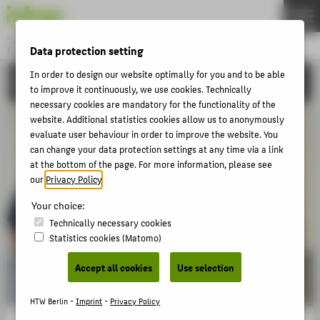
Gründung & Innovation
Data protection setting
ENTREPRENEURSHIP
Menu
In order to design our website optimally for you and to be able
COMMUNITY & PARTNER
THEMEN
to improve it continuously, we use cookies. Technically
necessary cookies are mandatory for the functionality of the
AKTUELLES
website. Additional statistics cookies allow us to anonymously
EVENTS & WORKSHOPS
evaluate user behaviour in order to improve the website. You
can change your data protection settings at any time via a link
STIPENDIEN & UNTERSTÜTZUNG
at the bottom of the page. For more information, please see
our
Privacy Policy
.
COMMUNITY & PARTNER
Your choice:
ENTREPRENEURSHIP & LEHRE
Technically necessary cookies
UNSERE PROJEKTE
Statistics cookies (Matomo)
Accept all cookies
Use selection
ABOUT HTW BERLIN
POPULAR PAGES
HTW Berlin -
Imprint
-
Privacy Policy