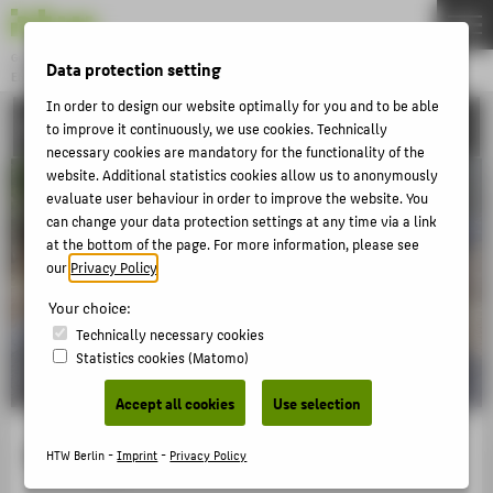
Gründung & Innovation
Data protection setting
ENTREPRENEURSHIP
Menu
In order to design our website optimally for you and to be able
COMMUNITY & PARTNER
THEMEN
to improve it continuously, we use cookies. Technically
necessary cookies are mandatory for the functionality of the
AKTUELLES
website. Additional statistics cookies allow us to anonymously
evaluate user behaviour in order to improve the website. You
EVENTS & WORKSHOPS
can change your data protection settings at any time via a link
STIPENDIEN & UNTERSTÜTZUNG
at the bottom of the page. For more information, please see
our
Privacy Policy
.
COMMUNITY & PARTNER
Your choice:
ENTREPRENEURSHIP & LEHRE
Technically necessary cookies
UNSERE PROJEKTE
Statistics cookies (Matomo)
Accept all cookies
Use selection
ABOUT HTW BERLIN
RiDERgy
HTW Berlin -
Imprint
-
Privacy Policy
POPULAR PAGES