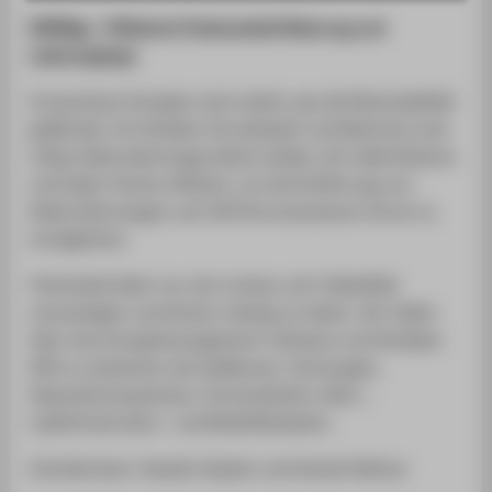
DIGITAL SERVICES
RiDERgy - Effiziente Flottenelektrifizierung und
SUPPORT
Ladevorgänge
Erneuerbare Energien sind volatil, was die Netzstabilität
gefährdet. Ein flexibler Strombedarf und Batterien sind
nötig. Elektrofahrzeuge bieten beides. Wir elektrifizieren
und laden Flotten effizient, um die Einführung von
Elektrofahrzeugen und 100 % erneuerbaren Strom zu
ermöglichen.
Flottenbetreiber tun sich schwer auf E-Mobilität
umzusteigen und Kosten niedrig zu halten. Wir helfen
über eine Energiemanagement-Software und flexiblen
APIs zu Systemen wie Wallboxen, Fahrzeugen,
Dispositionssystemen, Strommärkten, Netz-,
Ladeinfrastruktur- und Mobilitätsdaten.
Gründerteam: Claudio Geyken und Aneesh Mohan