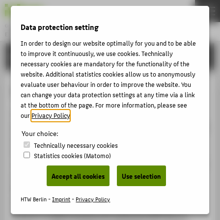
Data protection setting
Gründung & Innovation
ENTREPRENEURSHIP
Menu
In order to design our website optimally for you and to be able
to improve it continuously, we use cookies. Technically
COMMUNITY & PARTNER
THEMEN
necessary cookies are mandatory for the functionality of the
AKTUELLES
website. Additional statistics cookies allow us to anonymously
evaluate user behaviour in order to improve the website. You
TrustBox
EVENTS & WORKSHOPS
can change your data protection settings at any time via a link
at the bottom of the page. For more information, please see
STIPENDIEN & UNTERSTÜTZUNG
TrustBox ist ein digitales Tool, das Diversität und
our
Privacy Policy
.
COMMUNITY & PARTNER
Kommunikationskompetenz fördert. Mit Storytelling und
Your choice:
Gamification gestaltet TrustBox die Anwendung
ENTREPRENEURSHIP & LEHRE
Technically necessary cookies
besonders niederschwellig. Nutzer:innen können durch
Statistics cookies (Matomo)
UNSERE PROJEKTE
unterhaltsame Interaktionen spielerisch lernen und sich
entwickeln. Unterstützt durch KI wird jede
Accept all cookies
Use selection
Nutzungserfahrung maßgeschneidert, wodurch ein
ABOUT HTW BERLIN
persönlicher Lernpfad entsteht. Ziel ist es, in einer
HTW Berlin -
Imprint
-
Privacy Policy
POPULAR PAGES
sicheren Umgebung gesunde Selbstwertgefühle zu