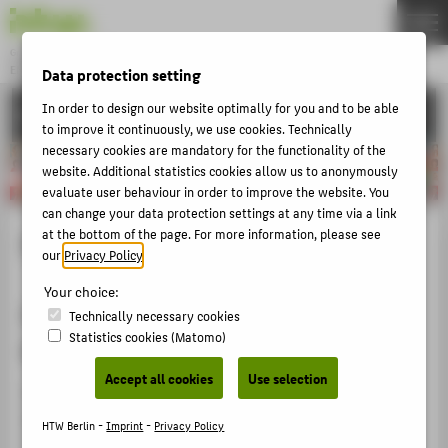
Gründung & Innovation
ENTREPRENEURSHIP
Data protection setting
Menu
In order to design our website optimally for you and to be able
UNSERE PROJEKTE
THEMEN
to improve it continuously, we use cookies. Technically
necessary cookies are mandatory for the functionality of the
AKTUELLES
website. Additional statistics cookies allow us to anonymously
EVENTS & WORKSHOPS
evaluate user behaviour in order to improve the website. You
can change your data protection settings at any time via a link
STIPENDIEN & UNTERSTÜTZUNG
at the bottom of the page. For more information, please see
EXIST-Women
our
Privacy Policy
.
COMMUNITY & PARTNER
ENTREPRENEURSHIP & LEHRE
Your choice:
Am 01. März 2026 startete die 3.
Technically necessary cookies
UNSERE PROJEKTE
Statistics cookies (Matomo)
Runde
Accept all cookies
Use selection
ABOUT HTW BERLIN
Mit EXIST-Women unterstützt die HTW Berlin
gründungsinteressierte Frauen auf ihrem Weg in die
POPULAR PAGES
HTW Berlin -
Imprint
-
Privacy Policy
unternehmerische Selbstständigkeit. Das Programm