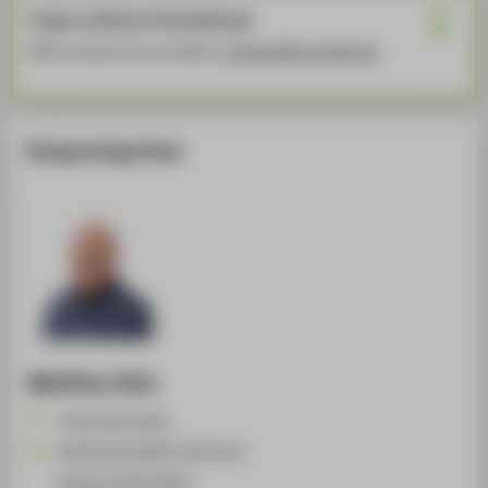
Fragen zu Räumen & Ausstattung?
Bitte wendet euch per Mail an
startup@htw-berlin.de
Ansprechpartner
Matthias Zietz
+49 30 5019-3830
Matthias.Zietz@HTW-Berlin.de
Campus Treskowallee