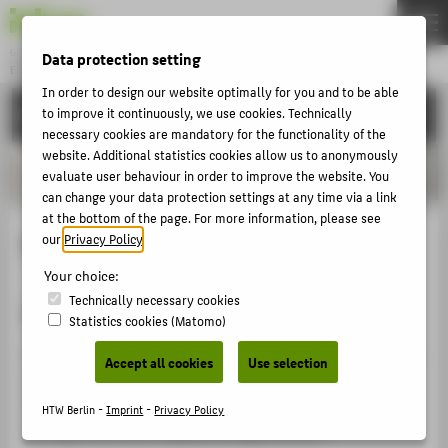
Gründung & Innovation
Data protection setting
ENTREPRENEURSHIP
Menu
In order to design our website optimally for you and to be able
UNSERE PROJEKTE
to improve it continuously, we use cookies. Technically
THEMEN
necessary cookies are mandatory for the functionality of the
AKTUELLES
website. Additional statistics cookies allow us to anonymously
evaluate user behaviour in order to improve the website. You
EVENTS & WORKSHOPS
can change your data protection settings at any time via a link
at the bottom of the page. For more information, please see
STIPENDIEN & UNTERSTÜTZUNG
Existenzgründungszentrum
our
Privacy Policy
.
COMMUNITY & PARTNER
Your choice:
ENTREPRENEURSHIP & LEHRE
Technically necessary cookies
375qm für Startups
Statistics cookies (Matomo)
UNSERE PROJEKTE
Das Existenzgründungszentrum der HTW liegt nur 5 Min.
Accept all cookies
Use selection
entfernt vom Campus Treskowallee. HTW Startup Teams
ABOUT HTW BERLIN
können alle Räume & Labs nutzen und erhalten auf
HTW Berlin -
Imprint
-
Privacy Policy
POPULAR PAGES
Anfrage (und nach Kapazität) eigene Büros.